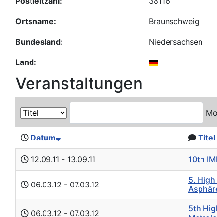
Postleitzahl:
38116
Ortsname:
Braunschweig
Bundesland:
Niedersachsen
Land:
Veranstaltungen
Mo
Datum
Titel
10th I
12.09.11
- 13.09.11
5. High
06.03.12
- 07.03.12
Asphär
5th Hig
06.03.12
- 07.03.12