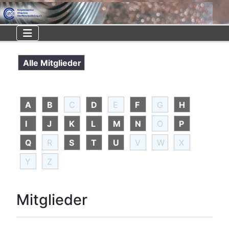
Alle Mitglieder
A
B
C
D
E
F
G
H
I
J
K
L
M
N
O
P
Q
R
S
T
U
V
W
X
Y
Z
Mitglieder