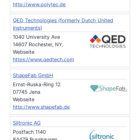
http://www.polytec.de
QED Technologies (formerly Dutch United
Instruments)
1040 University Ave
14607 Rochester, NY,
Webseite
https://www.qedtech.com
ShapeFab GmbH
Ernst-Ruska-Ring 12
07745 Jena
Webseite
http://www.shapefab.de
Siltronic AG
Postfach 1140
84479 Burghausen